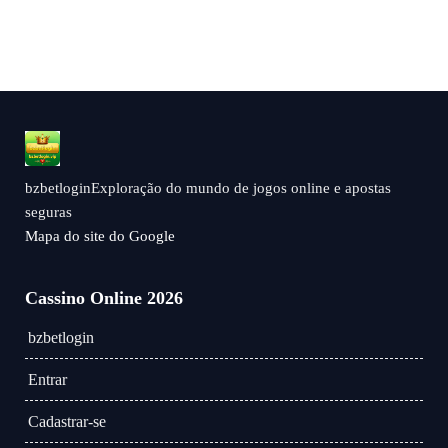
bzbetloginExploração do mundo de jogos online e apostas
seguras
Mapa do site do Google
Cassino Online 2026
bzbetlogin
Entrar
Cadastrar-se