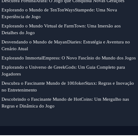
Descubra FortunaArara: O Jogo que Conquista Novas Gerações
Explorando o Mundo de TenTonWaysStampede: Uma Nova
Experiência de Jogo
Explorando o Mundo Virtual de FarmTown: Uma Imersão aos
Detalhes do Jogo
Desvendando o Mundo de MayanDiaries: Estratégia e Aventura no
Cenário Atual
Explorando ImmortalEmpress: O Novo Fascínio do Mundo dos Jogos
Explorando o Universo de GreekGods: Um Guia Completo para
Jogadores
Descubra o Fascinante Mundo de 100JokerStaxx: Regras e Inovação
no Entretenimento
Descobrindo o Fascinante Mundo de HotCoins: Um Mergulho nas
Regras e Dinâmica do Jogo