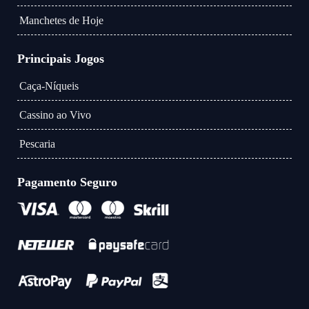
Manchetes de Hoje
Principais Jogos
Caça-Níqueis
Cassino ao Vivo
Pescaria
Pagamento Seguro