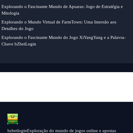
Explorando o Fascinante Mundo de Apsaras: Jogo de Estratégia e
Mitologia
Explorando o Mundo Virtual de FarmTown: Uma Imersão aos
Detalhes do Jogo
Explorando o Fascinante Mundo do Jogo XiYangYang e a Palavra-
Chave bZbetLogin
bzbetloginExploração do mundo de jogos online e apostas