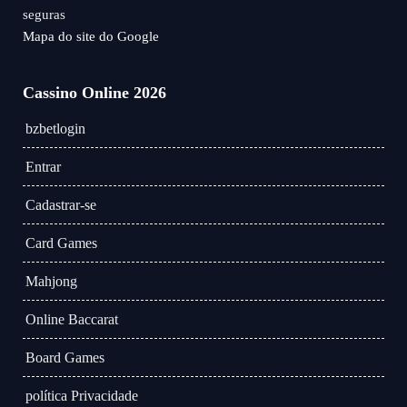
seguras
Mapa do site do Google
Cassino Online 2026
bzbetlogin
Entrar
Cadastrar-se
Card Games
Mahjong
Online Baccarat
Board Games
política Privacidade