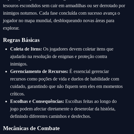
tesouros escondidos sem cair em armadilhas ou ser derrotado por
inimigos noturnos. Cada fase concluída com sucesso avança o
jogador no mapa mundial, desbloqueando novas áreas para
explorar.
Regras Básicas
Coleta de Itens:
Os jogadores devem coletar itens que
ajudarão na resolução de enigmas e proteção contra
inimigos.
Gerenciamento de Recursos:
É essencial gerenciar
recursos como poções de vida e duelos de habilidade com
cuidado, garantindo que não fiquem sem eles em momentos
críticos.
Escolhas e Consequências:
Escolhas feitas ao longo do
jogo podem afectar diretamente o desenrolar da história,
definindo diferentes caminhos e desfechos.
Mecânicas de Combate