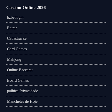
Cassino Online 2026
bzbetlogin
Entrar
Cadastrar-se
Card Games
Mahjong
Online Baccarat
Board Games
política Privacidade
Manchetes de Hoje