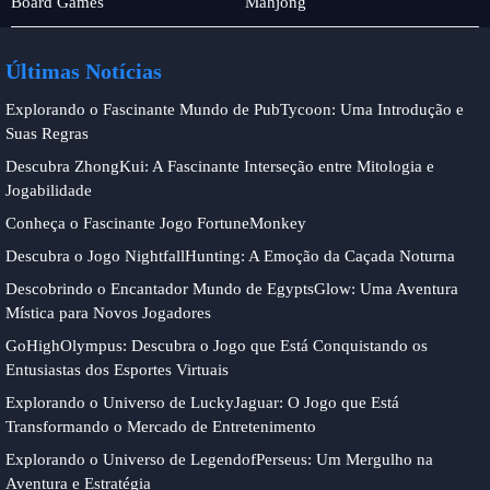
Board Games
Mahjong
Baccarat
Games
Últimas Notícias
Explorando o Fascinante Mundo de PubTycoon: Uma Introdução e
Suas Regras
Descubra ZhongKui: A Fascinante Interseção entre Mitologia e
Jogabilidade
Conheça o Fascinante Jogo FortuneMonkey
Descubra o Jogo NightfallHunting: A Emoção da Caçada Noturna
Descobrindo o Encantador Mundo de EgyptsGlow: Uma Aventura
Mística para Novos Jogadores
GoHighOlympus: Descubra o Jogo que Está Conquistando os
Entusiastas dos Esportes Virtuais
Explorando o Universo de LuckyJaguar: O Jogo que Está
Transformando o Mercado de Entretenimento
Explorando o Universo de LegendofPerseus: Um Mergulho na
Aventura e Estratégia