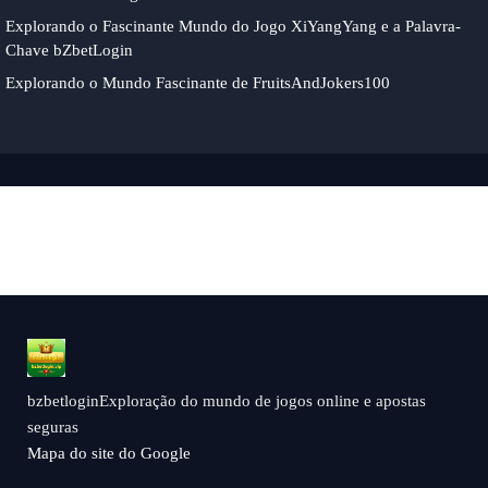
Explorando o Fascinante Mundo do Jogo XiYangYang e a Palavra-
Chave bZbetLogin
Explorando o Mundo Fascinante de FruitsAndJokers100
bzbetloginExploração do mundo de jogos online e apostas
seguras
Mapa do site do Google