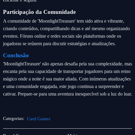
Participação da Comunidade
A comunidade de 'MoonlightTreasure' tem sido ativa e vibrante,
criando conteúdos, compartilhando dicas e até mesmo organizando
eventos. Fóruns online e redes sociais são plataformas onde os
jogadoras se reúnem para discutir estratégias e atualizações.
Conclusão
'MoonlightTreasure' não apenas desafia pela sua complexidade, mas
encanta pela sua capacidade de transportar jogadores para um reino
mágico onde a noite é sua maior aliada. Com inúmeras atualizações
e uma comunidade engajada, este jogo continua a surpreender e
cativar. Prepare-se para uma aventura inesquecível sob a luz do luar.
Categorias:
Card Games
Online
Card