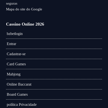
seguras
Mapa do site do Google
Cassino Online 2026
bzbetlogin
Entrar
Cadastrar-se
Card Games
Mahjong
Online Baccarat
Board Games
política Privacidade