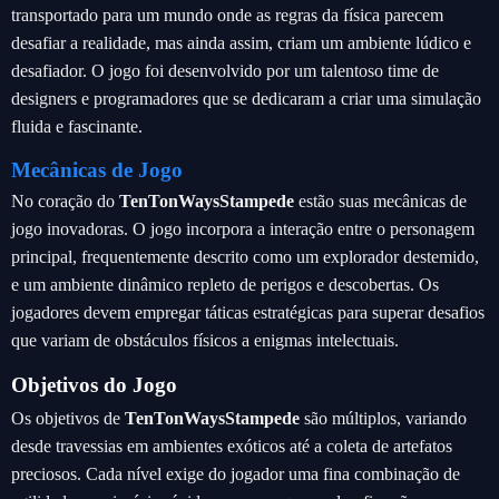
transportado para um mundo onde as regras da física parecem
desafiar a realidade, mas ainda assim, criam um ambiente lúdico e
desafiador. O jogo foi desenvolvido por um talentoso time de
designers e programadores que se dedicaram a criar uma simulação
fluida e fascinante.
Mecânicas de Jogo
No coração do
TenTonWaysStampede
estão suas mecânicas de
jogo inovadoras. O jogo incorpora a interação entre o personagem
principal, frequentemente descrito como um explorador destemido,
e um ambiente dinâmico repleto de perigos e descobertas. Os
jogadores devem empregar táticas estratégicas para superar desafios
que variam de obstáculos físicos a enigmas intelectuais.
Objetivos do Jogo
Os objetivos de
TenTonWaysStampede
são múltiplos, variando
desde travessias em ambientes exóticos até a coleta de artefatos
preciosos. Cada nível exige do jogador uma fina combinação de