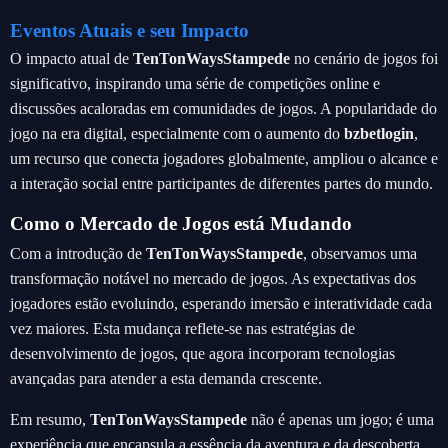
Eventos Atuais e seu Impacto
O impacto atual de
TenTonWaysStampede
no cenário de jogos foi
significativo, inspirando uma série de competições online e
discussões acaloradas em comunidades de jogos. A popularidade do
jogo na era digital, especialmente com o aumento do
bzbetlogin
,
um recurso que conecta jogadores globalmente, ampliou o alcance e
a interação social entre participantes de diferentes partes do mundo.
Como o Mercado de Jogos está Mudando
Com a introdução de
TenTonWaysStampede
, observamos uma
transformação notável no mercado de jogos. As expectativas dos
jogadores estão evoluindo, esperando imersão e interatividade cada
vez maiores. Esta mudança reflete-se nas estratégias de
desenvolvimento de jogos, que agora incorporam tecnologias
avançadas para atender a esta demanda crescente.
Em resumo,
TenTonWaysStampede
não é apenas um jogo; é uma
experiência que encapsula a essência da aventura e da descoberta,