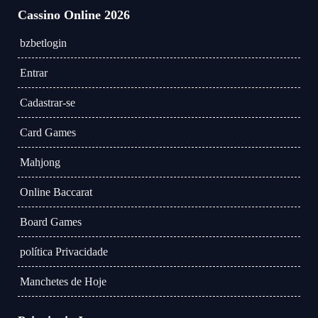
Cassino Online 2026
bzbetlogin
Entrar
Cadastrar-se
Card Games
Mahjong
Online Baccarat
Board Games
política Privacidade
Manchetes de Hoje