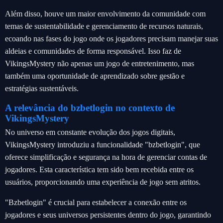
Além disso, houve um maior envolvimento da comunidade com
temas de sustentabilidade e gerenciamento de recursos naturais,
ecoando nas fases do jogo onde os jogadores precisam manejar suas
aldeias e comunidades de forma responsável. Isso faz de
VikingsMystery não apenas um jogo de entretenimento, mas
também uma oportunidade de aprendizado sobre gestão e
estratégias sustentáveis.
A relevância do bzbetlogin no contexto de
VikingsMystery
No universo em constante evolução dos jogos digitais,
VikingsMystery introduziu a funcionalidade "bzbetlogin", que
oferece simplificação e segurança na hora de gerenciar contas de
jogadores. Esta característica tem sido bem recebida entre os
usuários, proporcionando uma experiência de jogo sem atritos.
"Bzbetlogin" é crucial para estabelecer a conexão entre os
jogadores e seus universos persistentes dentro do jogo, garantindo