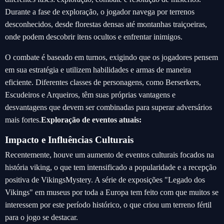
Durante a fase de exploração, o jogador navega por terrenos
desconhecidos, desde florestas densas até montanhas traiçoeiras,
onde podem descobrir itens ocultos e enfrentar inimigos.
O combate é baseado em turnos, exigindo que os jogadores pensem
em sua estratégia e utilizem habilidades e armas de maneira
eficiente. Diferentes classes de personagens, como Berserkers,
Escudeiros e Arqueiros, têm suas próprias vantagens e
desvantagens que devem ser combinadas para superar adversários
mais fortes.
Exploração de eventos atuais:
Impacto e Influências Culturais
Recentemente, houve um aumento de eventos culturais focados na
história viking, o que tem intensificado a popularidade e a recepção
positiva de VikingsMystery. A série de exposições "Legado dos
Vikings" em museus por toda a Europa tem feito com que muitos se
interessem por este período histórico, o que criou um terreno fértil
para o jogo se destacar.