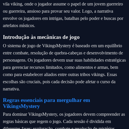
vila viking, onde o jogador assume o papel de um jovem guerreiro
ou guerreira, ansioso para provar seu valor. Logo, a narrativa
envolve os jogadores em intrigas, batalhas pelo poder e buscas por
artefatos místicos.
Introdução às mecânicas de jogo
O sistema de jogo de VikingsMystery é baseado em um equilíbrio
entre combate, resolução de quebra-cabeças e desenvolvimento de
personagens. Os jogadores devem usar suas habilidades estratégicas
para gerenciar recursos limitados, como alimentos e armas, bem
como para estabelecer aliados entre outras tribos vikings. Essas
escolhas são cruciais, pois cada decisão pode afetar o curso da
narrativa.
Regras essenciais para mergulhar em
VikingsMystery
Para dominar VikingsMystery, os jogadores devem compreender as
regras básicas que regem o jogo. Cada sessão é dividida em
diferentes fases: exploração, combate e resolução de mistérios.