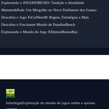
Explorando o JOGODOBICHO: Tradição e Atualidade
MammothPeak: Um Mergulho no Novo Fenômeno dos Games
Descubra o Jogo FaCaiShenM: Regras, Estratégias e Mais
Descubra o Fascinante Mundo de ParadiseBeach
Explorando o Mundo do Jogo XDemonBonusBuy
bzbetloginExploração do mundo de jogos online e apostas
seguras