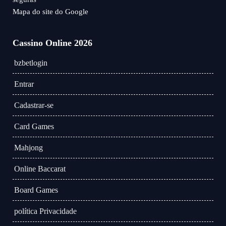
Mapa do site do Google
Cassino Online 2026
bzbetlogin
Entrar
Cadastrar-se
Card Games
Mahjong
Online Baccarat
Board Games
política Privacidade