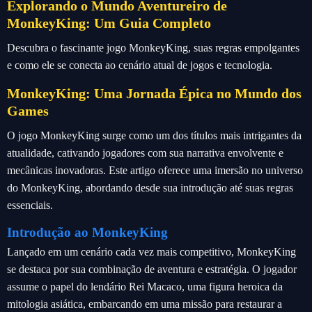
Explorando o Mundo Aventureiro de
MonkeyKing: Um Guia Completo
Descubra o fascinante jogo MonkeyKing, suas regras empolgantes
e como ele se conecta ao cenário atual de jogos e tecnologia.
MonkeyKing: Uma Jornada Épica no Mundo dos
Games
O jogo MonkeyKing surge como um dos títulos mais intrigantes da
atualidade, cativando jogadores com sua narrativa envolvente e
mecânicas inovadoras. Este artigo oferece uma imersão no universo
do MonkeyKing, abordando desde sua introdução até suas regras
essenciais.
Introdução ao MonkeyKing
Lançado em um cenário cada vez mais competitivo, MonkeyKing
se destaca por sua combinação de aventura e estratégia. O jogador
assume o papel do lendário Rei Macaco, uma figura heroica da
mitologia asiática, embarcando em uma missão para restaurar a