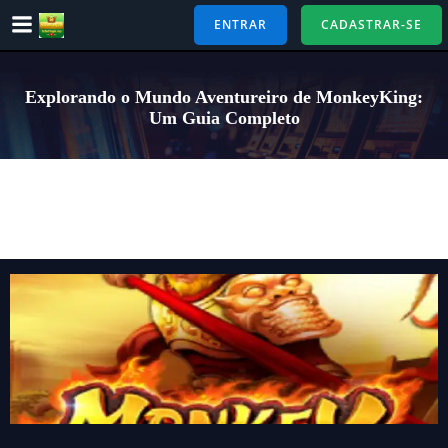
Pular
ENTRAR
CADASTRAR-SE
para
o
conteúdo
Explorando o Mundo Aventureiro de MonkeyKing:
Um Guia Completo