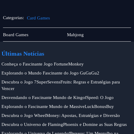
Categorias:
Card Games
Online
Card
Board Games
Mahjong
Baccarat
Games
Últimas Notícias
Conheça o Fascinante Jogo FortuneMonkey
Explorando o Mundo Fascinante do Jogo GuGuGu2
Descubra o Jogo 7SuperSevensFruits: Regras e Estratégias para
Vencer
Desvendando o Fascinante Mundo de KingofSpeed: O Jogo
Explorando o Fascinante Mundo de MassiveLuckBonusBuy
Descubra o Jogo WheelMoney: Apostas, Estratégias e Diversão
Descubra o Universo de FlamingPhoenix e Domine as Suas Regras
Explorando o Universo de LegendofPerseus: Um Mergulho na