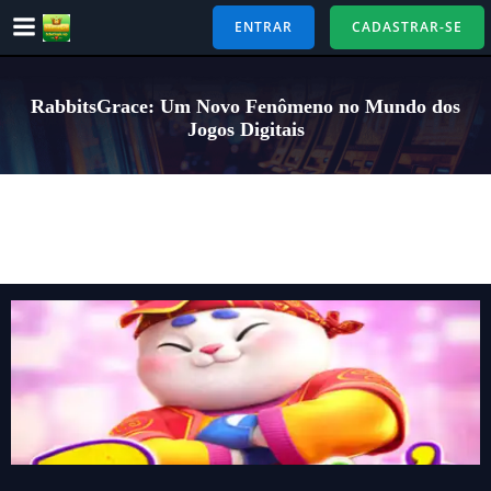
Pular
ENTRAR
CADASTRAR-SE
para
o
conteúdo
RabbitsGrace: Um Novo Fenômeno no Mundo dos
Jogos Digitais