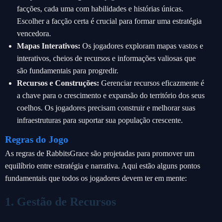
facções, cada uma com habilidades e histórias únicas.
Escolher a facção certa é crucial para formar uma estratégia
vencedora.
Mapas Interativos:
Os jogadores exploram mapas vastos e
interativos, cheios de recursos e informações valiosas que
são fundamentais para progredir.
Recursos e Construções:
Gerenciar recursos eficazmente é
a chave para o crescimento e expansão do território dos seus
coelhos. Os jogadores precisam construir e melhorar suas
infraestruturas para suportar sua população crescente.
Regras do Jogo
As regras de RabbitsGrace são projetadas para promover um
equilíbrio entre estratégia e narrativa. Aqui estão alguns pontos
fundamentais que todos os jogadores devem ter em mente:
1. Gestão de Recursos