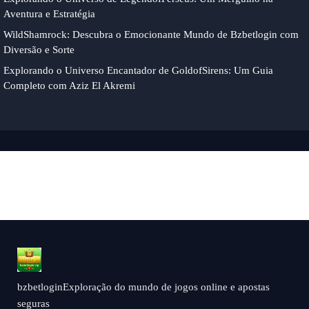
Aventura e Estratégia
WildShamrock: Descubra o Emocionante Mundo de Bzbetlogin com
Diversão e Sorte
Explorando o Universo Encantador de GoldofSirens: Um Guia
Completo com Aziz El Akremi
bzbetloginExploração do mundo de jogos online e apostas
seguras