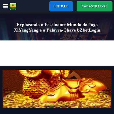
Pular
ENTRAR
CADASTRAR-SE
para
o
conteúdo
Explorando o Fascinante Mundo do Jogo
XiYangYang e a Palavra-Chave bZbetLogin