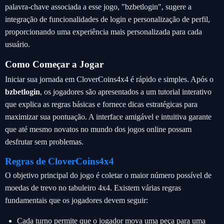
palavra-chave associada a esse jogo, "bzbetlogin", sugere a
integração de funcionalidades de login e personalização de perfil,
proporcionando uma experiência mais personalizada para cada
usuário.
Como Começar a Jogar
Iniciar sua jornada em CloverCoins4x4 é rápido e simples. Após o
bzbetlogin
, os jogadores são apresentados a um tutorial interativo
que explica as regras básicas e fornece dicas estratégicas para
maximizar sua pontuação. A interface amigável e intuitiva garante
que até mesmo novatos no mundo dos jogos online possam
desfrutar sem problemas.
Regras de CloverCoins4x4
O objetivo principal do jogo é coletar o maior número possível de
moedas de trevo no tabuleiro 4x4. Existem várias regras
fundamentais que os jogadores devem seguir:
Cada turno permite que o jogador mova uma peça para uma