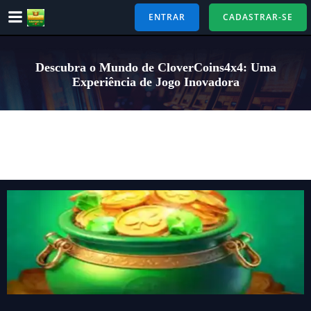
Pular
ENTRAR
CADASTRAR-SE
para
o
conteúdo
Descubra o Mundo de CloverCoins4x4: Uma
Experiência de Jogo Inovadora